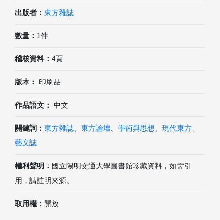
出版者：
東方雜誌
數量：
1件
稽核資料：
4頁
版本：
印刷品
作品語文：
中文
關鍵詞：
東方雜誌
、
東方論壇
、
學術與思想
、
現代東方
、
藝文誌
權利聲明：
國立陽明交通大學圖書館珍藏資料，如需引
用，請註明來源。
取用權：
開放