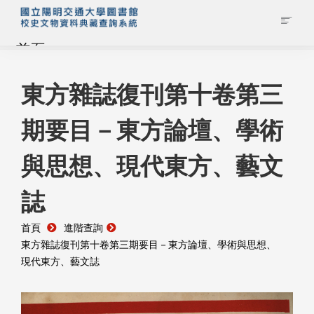
首頁
藏品查詢
東方雜誌復刊第十卷第三
期要目－東方論壇、學術
校史館簡介
與思想、現代東方、藝文
藏品清單全覽
誌
資料調閱申請
首頁
進階查詢
管理者登入
東方雜誌復刊第十卷第三期要目－東方論壇、學術與思想、
現代東方、藝文誌