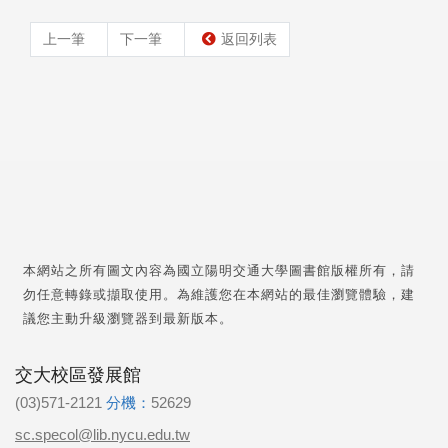
上一筆
下一筆
返回列表
本網站之所有圖文內容為國立陽明交通大學圖書館版權所有，請
勿任意轉錄或擷取使用。為維護您在本網站的最佳瀏覽體驗，建
議您主動升級瀏覽器到最新版本。
交大校區發展館
(03)571-2121
分機：
52629
sc.specol@lib.nycu.edu.tw