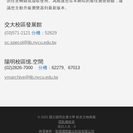
勿任意轉錄或擷取使用。為維護您在本網站的最佳瀏覽體驗，建
議您主動升級瀏覽器到最新版本。
交大校區發展館
(03)571-2121
分機：
52629
sc.specol@lib.nycu.edu.tw
陽明校區憶.空間
(02)2826-7000
分機：
62279、67013
ymarchive@lib.nycu.edu.tw
©
2021
國立陽明交通大學 校史文物典藏
隱私權政策
造訪人次：0
維運廠商：
聖傑國際數位科技有限公司