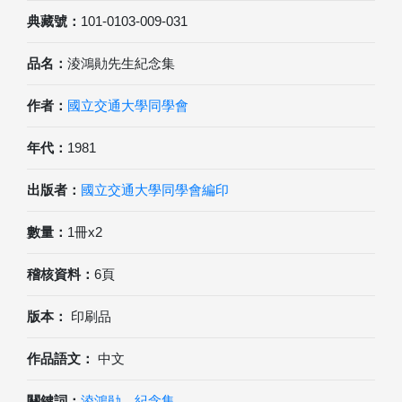
典藏號：
101-0103-009-031
品名：
淩鴻勛先生紀念集
作者：
國立交通大學同學會
年代：
1981
出版者：
國立交通大學同學會編印
數量：
1冊x2
稽核資料：
6頁
版本：
印刷品
作品語文：
中文
關鍵詞：
淩鴻勛
、
紀念集