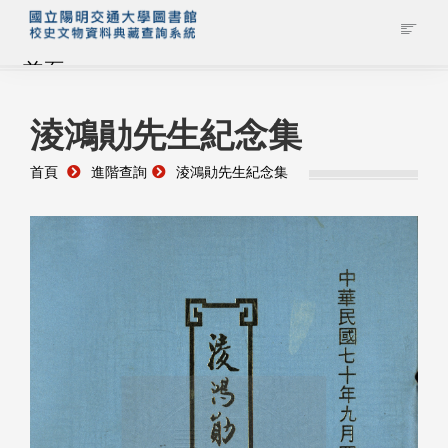
首頁
藏品查詢
淩鴻勛先生紀念集
首頁
進階查詢
淩鴻勛先生紀念集
校史館簡介
藏品清單全覽
資料調閱申請
管理者登入