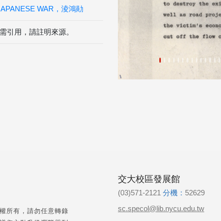
-JAPANESE WAR，淩鴻勛
需引用，請註明來源。
交大校區發展館
(03)571-2121
分機：
52629
sc.specol@lib.nycu.edu.tw
權所有，請勿任意轉錄