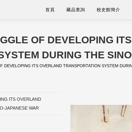
首頁
藏品查詢
校史館簡介
UGGLE OF DEVELOPING IT
SYSTEM DURING THE SIN
OF DEVELOPING ITS OVERLAND TRANSPORTATION SYSTEM DURI
ING ITS OVERLAND
NO-JAPANESE WAR