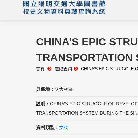
CHINA’S EPIC STR
TRANSPORTATION 
首頁
進階查詢
CHINA’S EPIC STRUGGLE 
典藏地：
交大校區
說明：
CHINA’S EPIC STRUGGLE OF DEVELOP
TRANSPORTATION SYSTEM DURING THE SI
資料類型：
文稿