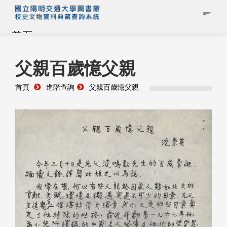
首頁
藏品查詢
父親百歲憶父親
首頁
進階查詢
父親百歲憶父親
校史館簡介
藏品清單全覽
資料調閱申請
管理者登入