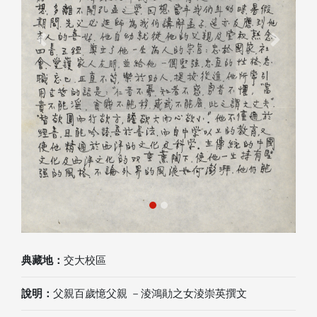
Previous
Next
典藏地：
交大校區
說明：
父親百歲憶父親 －淩鴻勛之女淩崇英撰文