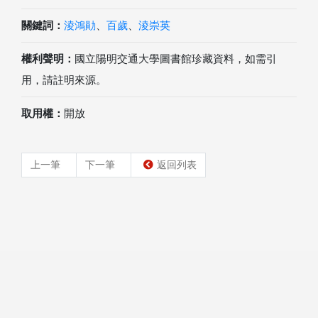
關鍵詞：
淩鴻勛
、
百歲
、
淩崇英
權利聲明：
國立陽明交通大學圖書館珍藏資料，如需引
用，請註明來源。
取用權：
開放
上一筆
下一筆
返回列表