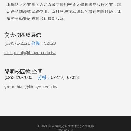
本網站之所有圖文內容為國立陽明交通大學圖書館版權所有，請
勿任意轉錄或擷取使用。為維護您在本網站的最佳瀏覽體驗，建
議您主動升級瀏覽器到最新版本。
交大校區發展館
(03)571-2121
分機：
52629
sc.specol@lib.nycu.edu.tw
陽明校區憶.空間
(02)2826-7000
分機：
62279、67013
ymarchive@lib.nycu.edu.tw
©
2021
國立陽明交通大學 校史文物典藏
隱私權政策