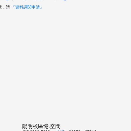
覽，請
『資料調閱申請』
陽明校區憶.空間