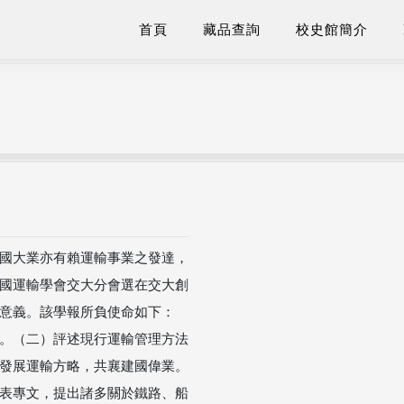
首頁
藏品查詢
校史館簡介
國大業亦有賴運輸事業之發達，
國運輸學會交大分會選在交大創
意義。該學報所負使命如下：
。（二）評述現行運輸管理方法
發展運輸方略，共襄建國偉業。
表專文，提出諸多關於鐵路、船