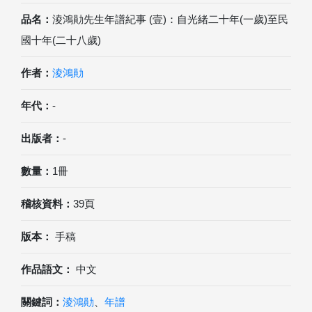
品名：
淩鴻勛先生年譜紀事 (壹)：自光緒二十年(一歲)至民
國十年(二十八歲)
作者：
淩鴻勛
年代：
-
出版者：
-
數量：
1冊
稽核資料：
39頁
版本：
手稿
作品語文：
中文
關鍵詞：
淩鴻勛
、
年譜