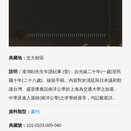
典藏地：
交大校區
說明：
淩鴻勛先生年譜紀事 (壹)：自光緒二十年(一歲)至民
國十年(二十八歲)。線裝手稿。內容對於清廷與日本議和割
讓台灣、盛宣懷奏設南洋公學於上海為交通大學之始基、
中學及進入滬校(南洋公學)之求學經過等，均記載甚詳。
資料類型：
書刊
典藏號：
101-0103-009-040