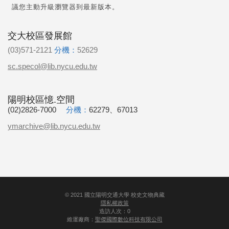
議您主動升級瀏覽器到最新版本。
交大校區發展館
(03)571-2121
分機：
52629
sc.specol@lib.nycu.edu.tw
陽明校區憶.空間
(02)2826-7000
分機：
62279、67013
ymarchive@lib.nycu.edu.tw
©
2021
國立陽明交通大學 校史文物典藏
隱私權政策
造訪人次：0
維運廠商：
聖傑國際數位科技有限公司