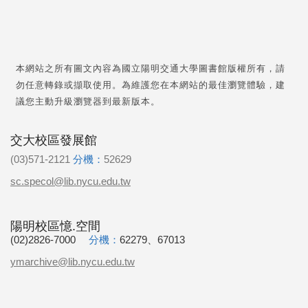
本網站之所有圖文內容為國立陽明交通大學圖書館版權所有，請
勿任意轉錄或擷取使用。為維護您在本網站的最佳瀏覽體驗，建
議您主動升級瀏覽器到最新版本。
交大校區發展館
(03)571-2121
分機：
52629
sc.specol@lib.nycu.edu.tw
陽明校區憶.空間
(02)2826-7000
分機：
62279、67013
ymarchive@lib.nycu.edu.tw