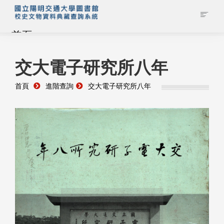
首頁
藏品查詢
交大電子研究所八年
首頁
進階查詢
交大電子研究所八年
校史館簡介
藏品清單全覽
資料調閱申請
管理者登入