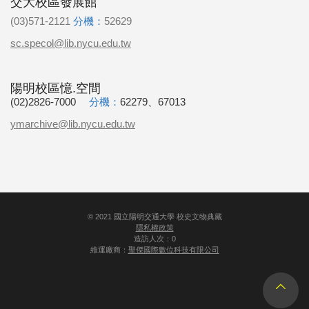
交大校區發展館
(03)571-2121
分機：
52629
sc.specol@lib.nycu.edu.tw
陽明校區憶.空間
(02)2826-7000
分機：
62279、67013
ymarchive@lib.nycu.edu.tw
©
2021
國立陽明交通大學 校史文物典藏
隱私權政策
造訪人次：0
維運廠商：
聖傑國際數位科技有限公司