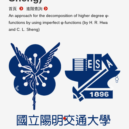
首頁
進階查詢
An approach for the decomposition of higher degree φ-
functions by using imperfect φ-functions (by H. R. Hwa
and C. L. Sheng)
Previous
Next