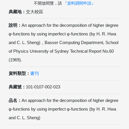
不開放閱覽，請
『資料調閱申請』
典藏地：
交大校區
說明：
An approach for the decomposition of higher degree
φ-functions by using imperfect φ-functions (by H. R. Hwa
and C. L. Sheng)，Basser Computing Department, School
of Physics University of Sydney Technical Report No.60
(1969).
資料類型：
書刊
典藏號：
101-0107-002-023
品名：
An approach for the decomposition of higher degree
φ-functions by using imperfect φ-functions (by H. R. Hwa
and C. L. Sheng)