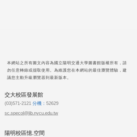
本網站之所有圖文內容為國立陽明交通大學圖書館版權所有，請
勿任意轉錄或擷取使用。為維護您在本網站的最佳瀏覽體驗，建
議您主動升級瀏覽器到最新版本。
交大校區發展館
(03)571-2121
分機：
52629
sc.specol@lib.nycu.edu.tw
陽明校區憶.空間