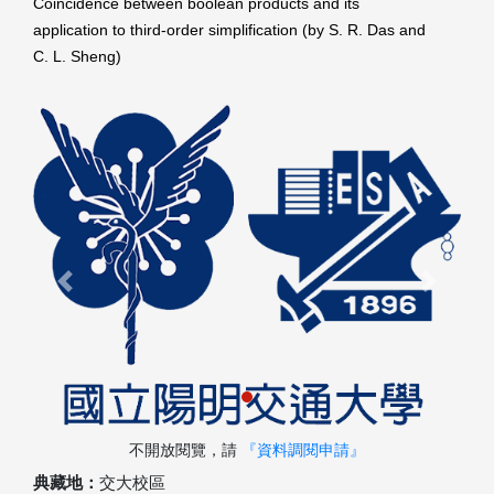
Coincidence between boolean products and its
application to third-order simplification (by S. R. Das and
C. L. Sheng)
Previous
Next
不開放閱覽，請
『資料調閱申請』
典藏地：
交大校區