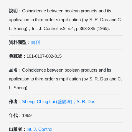
說明：
Coincidence between boolean products and its
application to third-order simplification (by S. R. Das and C.
L. Sheng)，Int. J. Control, v.9, n.4, p.363-385 (1969).
資料類型：
書刊
典藏號：
101-0107-002-015
品名：
Coincidence between boolean products and its
application to third-order simplification (by S. R. Das and C.
L. Sheng)
作者：
Sheng, Ching Lai (盛慶琜)；S. R. Das
年代：
1969
出版者：
Int. J. Control