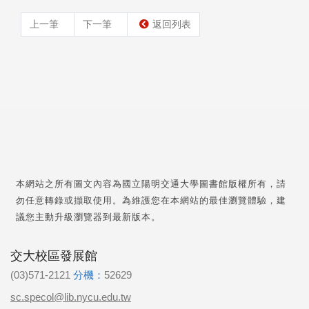
上一筆
下一筆
返回列表
本網站之所有圖文內容為國立陽明交通大學圖書館版權所有，請
勿任意轉錄或擷取使用。為維護您在本網站的最佳瀏覽體驗，建
議您主動升級瀏覽器到最新版本。
交大校區發展館
(03)571-2121
分機：
52629
sc.specol@lib.nycu.edu.tw