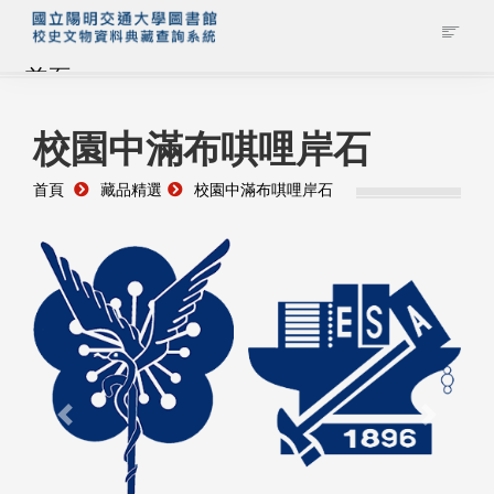
首頁
藏品查詢
校園中滿布唭哩岸石
首頁
藏品精選
校園中滿布唭哩岸石
校史館簡介
藏品清單全覽
資料調閱申請
管理者登入
Previous
Next