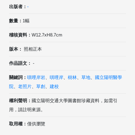
出版者：
-
數量：
1幅
稽核資料：
W12.7xH8.7cm
版本：
照相正本
作品語文：
-
關鍵詞：
唭哩岸岩
、
唭哩岸
、
樹林
、
草地
、
國立陽明醫學
院
、
老照片
、
草創
、
建校
權利聲明：
國立陽明交通大學圖書館珍藏資料，如需引
用，請註明來源。
取用權：
僅供瀏覽