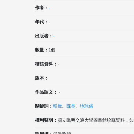
作者：
-
年代：
-
出版者：
-
數量：
1個
稽核資料：
-
版本：
作品語文：
-
關鍵詞：
韓偉
、
院長
、
地球儀
權利聲明：
國立陽明交通大學圖書館珍藏資料，如