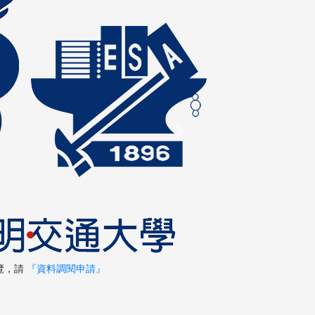
Next
覽，請
『資料調閱申請』