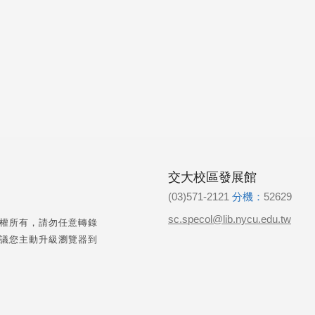
交大校區發展館
(03)571-2121
分機：
52629
sc.specol@lib.nycu.edu.tw
權所有，請勿任意轉錄
議您主動升級瀏覽器到