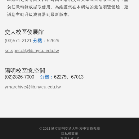
勿任意轉錄或擷取使用。為維護您在本網站的最佳瀏覽體驗，建
議您主動升級瀏覽器到最新版本。
交大校區發展館
(03)571-2121
分機：
52629
sc.specol@lib.nycu.edu.tw
陽明校區憶.空間
(02)2826-7000
分機：
62279、67013
ymarchive@lib.nycu.edu.tw
©
2021
國立陽明交通大學 校史文物典藏
隱私權政策
造訪人次：0