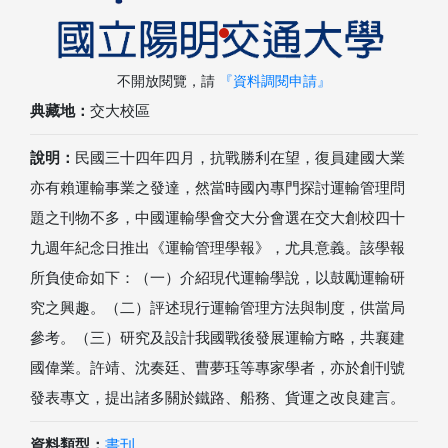
不開放閱覽，請
『資料調閱申請』
典藏地：
交大校區
說明：
民國三十四年四月，抗戰勝利在望，復員建國大業
亦有賴運輸事業之發達，然當時國內專門探討運輸管理問
題之刊物不多，中國運輸學會交大分會選在交大創校四十
九週年紀念日推出《運輸管理學報》，尤具意義。該學報
所負使命如下：（一）介紹現代運輸學說，以鼓勵運輸研
究之興趣。（二）評述現行運輸管理方法與制度，供當局
參考。（三）研究及設計我國戰後發展運輸方略，共襄建
國偉業。許靖、沈奏廷、曹夢珏等專家學者，亦於創刊號
發表專文，提出諸多關於鐵路、船務、貨運之改良建言。
資料類型：
書刊