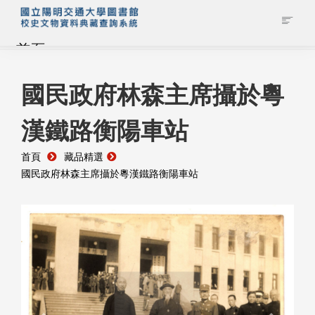
首頁
藏品查詢
國民政府林森主席攝於粵
漢鐵路衡陽車站
校史館簡介
首頁
藏品精選
藏品清單全覽
國民政府林森主席攝於粵漢鐵路衡陽車站
資料調閱申請
管理者登入