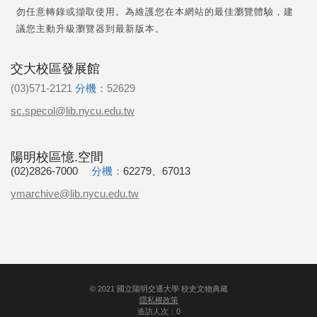
勿任意轉錄或擷取使用。為維護您在本網站的最佳瀏覽體驗，建
議您主動升級瀏覽器到最新版本。
交大校區發展館
(03)571-2121
分機：
52629
sc.specol@lib.nycu.edu.tw
陽明校區憶.空間
(02)2826-7000
分機：
62279、67013
ymarchive@lib.nycu.edu.tw
©
2021
國立陽明交通大學 校史文物典藏
隱私權政策
造訪人次：0