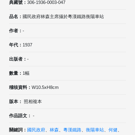
典藏號：
306-1936-0003-047
品名：
國民政府林森主席攝於粵漢鐵路衡陽車站
作者：
-
年代：
1937
出版者：
-
數量：
1幅
稽核資料：
W10.5xH8cm
版本：
照相複本
作品語文：
-
關鍵詞：
國民政府
、
林森
、
粵漢鐵路
、
衡陽車站
、
何健
、