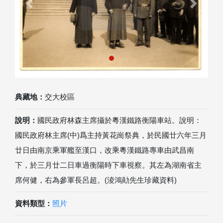
Previous
Next
典藏地：
交大校區
說明：
國民政府林森主席攝於粵漢鐵路衡陽車站。說明：
國民政府林主席(中)爲主持黃花崗祭典，於民國廿六年三月
廿日由南京乘軍艦至漢口，改乘粵漢鐵路專車由武昌南
下，於三月廿二日車過衡陽時下車視察。其左為湖南省主
席何健，右為參軍長呂超。(淩鴻勛先生珍藏資料)
資料類型：
照片