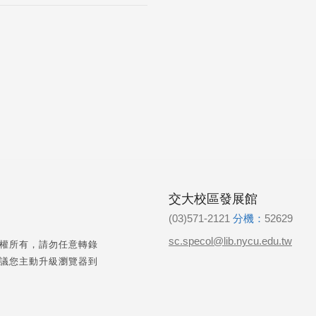
交大校區發展館
(03)571-2121
分機：
52629
sc.specol@lib.nycu.edu.tw
權所有，請勿任意轉錄
議您主動升級瀏覽器到