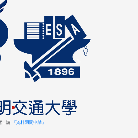
Next
覽，請
『資料調閱申請』