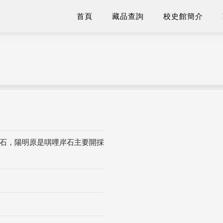
首頁
藏品查詢
校史館簡介
石，陽明原是唭哩岸石主要開採