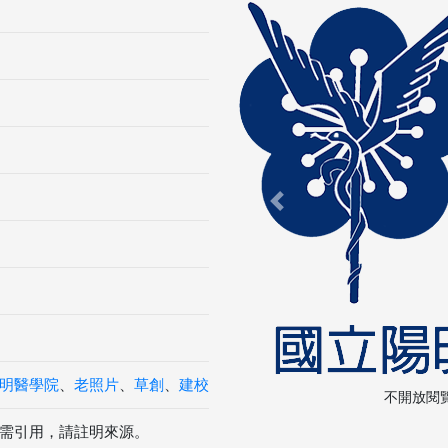
Previous
明醫學院
、
老照片
、
草創
、
建校
不開放閱
需引用，請註明來源。