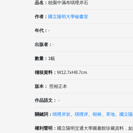
品名：
校園中滿布唭哩岸石
作者：
國立陽明大學秘書室
年代：
-
出版者：
-
數量：
1幅
稽核資料：
W12.7xH8.7cm
版本：
照相正本
作品語文：
-
關鍵詞：
唭哩岸岩
、
唭哩岸
、
樹林
、
草地
、
國立陽
權利聲明：
國立陽明交通大學圖書館珍藏資料，如