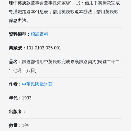
理中英庚款董事會董事長朱家驊)。另：借用中英庚款完成
粵漢鐵路還本付息表；借用英庚款還本辦法；借用英庚款
保息辦法。
資料類型：
稽憑資料
典藏號：
101-0103-035-001
品名：
鐵道部借用中英庚款完成粵漢鐵路契約(民國二十二
年七月十八日)
作者：
中華民國鐵道部
年代：
1933
出版者：
-
數量：
1件