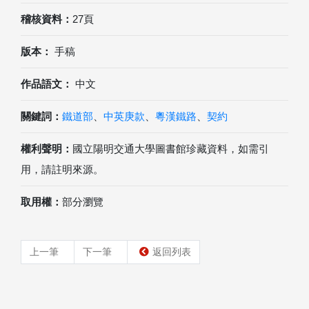
稽核資料：
27頁
版本：
手稿
作品語文：
中文
關鍵詞：
鐵道部
、
中英庚款
、
粵漢鐵路
、
契約
權利聲明：
國立陽明交通大學圖書館珍藏資料，如需引
用，請註明來源。
取用權：
部分瀏覽
上一筆
下一筆
返回列表