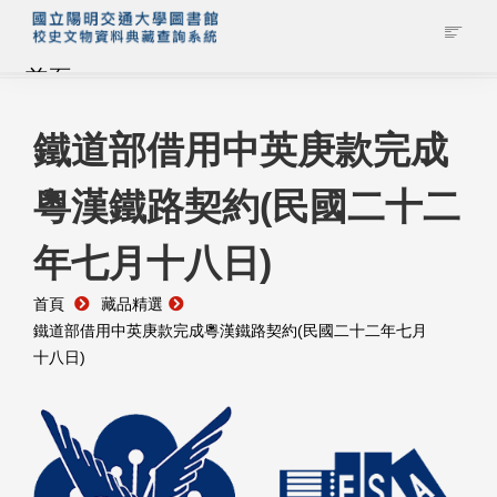
首頁
藏品查詢
鐵道部借用中英庚款完成
粵漢鐵路契約(民國二十二
校史館簡介
年七月十八日)
藏品清單全覽
首頁
藏品精選
資料調閱申請
鐵道部借用中英庚款完成粵漢鐵路契約(民國二十二年七月
十八日)
管理者登入