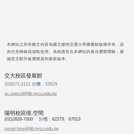
本網站之所有圖文內容為國立陽明交通大學圖書館版權所有，請
勿任意轉錄或擷取使用。為維護您在本網站的最佳瀏覽體驗，建
議您主動升級瀏覽器到最新版本。
交大校區發展館
(03)571-2121
分機：
52629
sc.specol@lib.nycu.edu.tw
陽明校區憶.空間
(02)2826-7000
分機：
62279、67013
ymarchive@lib.nycu.edu.tw