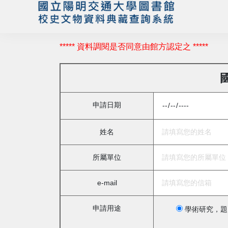
***** 資料調閱是否同意由館方認定之 *****
申請日期
姓名
所屬單位
e-mail
申請用途
學術研究，題