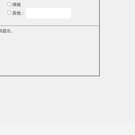
掃描
其他：
前提出。
。