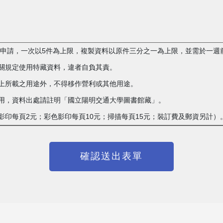
複製申請，一次以5件為上限，複製資料以原件三分之一為上限，並需於一週
相關規定使用特藏資料，違者自負其責。
單上所載之用途外，不得移作營利或其他用途。
載之用，資料出處請註明「國立陽明交通大學圖書館藏」。
白影印每頁2元；彩色影印每頁10元；掃描每頁15元；裝訂費及郵資另計）