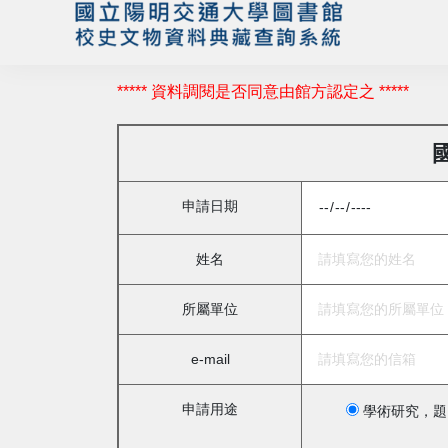
***** 資料調閱是否同意由館方認定之 *****
申請日期
姓名
所屬單位
e-mail
申請用途
學術研究，題