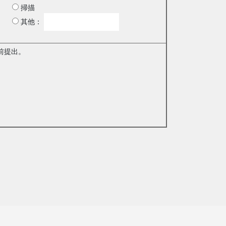
掃描
其他：
前提出。
。