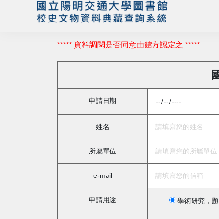
***** 資料調閱是否同意由館方認定之 *****
申請日期
姓名
所屬單位
e-mail
申請用途
學術研究，題