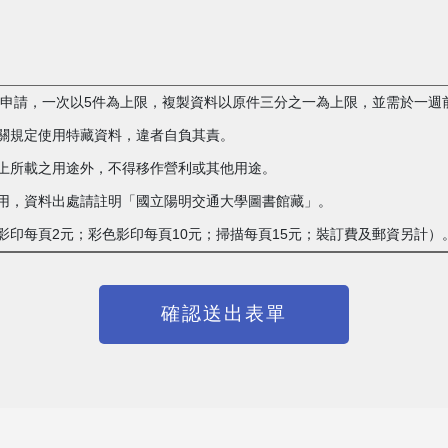
複製申請，一次以5件為上限，複製資料以原件三分之一為上限，並需於一週
相關規定使用特藏資料，違者自負其責。
單上所載之用途外，不得移作營利或其他用途。
載之用，資料出處請註明「國立陽明交通大學圖書館藏」。
白影印每頁2元；彩色影印每頁10元；掃描每頁15元；裝訂費及郵資另計）