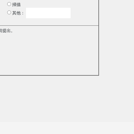
掃描
其他：
前提出。
。