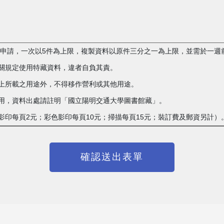
複製申請，一次以5件為上限，複製資料以原件三分之一為上限，並需於一週
相關規定使用特藏資料，違者自負其責。
單上所載之用途外，不得移作營利或其他用途。
載之用，資料出處請註明「國立陽明交通大學圖書館藏」。
白影印每頁2元；彩色影印每頁10元；掃描每頁15元；裝訂費及郵資另計）