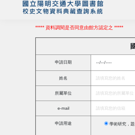
***** 資料調閱是否同意由館方認定之 *****
申請日期
姓名
所屬單位
e-mail
申請用途
學術研究，題