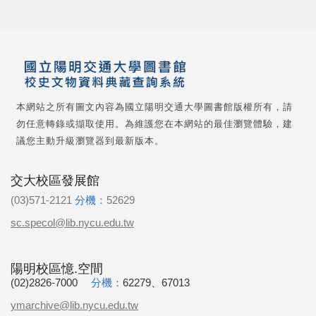
本網站之所有圖文內容為國立陽明交通大學圖書館版權所有，請
勿任意轉錄或擷取使用。為維護您在本網站的最佳瀏覽體驗，建
議您主動升級瀏覽器到最新版本。
交大校區發展館
(03)571-2121
分機：
52629
sc.specol@lib.nycu.edu.tw
陽明校區憶.空間
(02)2826-7000
分機：
62279、67013
ymarchive@lib.nycu.edu.tw