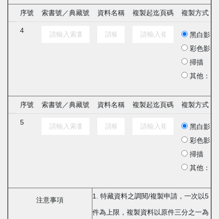
序號
索書號／典藏號
資料名稱
複製起迄頁碼
複製方式
4
黑白影印
彩色影印
掃描
其他：
序號
索書號／典藏號
資料名稱
複製起迄頁碼
複製方式
5
黑白影印
彩色影印
掃描
其他：
1. 特藏資料之調閱/複製申請，一次以5
注意事項
件為上限，複製資料以原件三分之一為