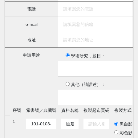
電話
e-mail
地址
申請用途
學術研究，題目：
其他（請詳述）：
序號
索書號／典藏號
資料名稱
複製起迄頁碼
複製方式
1
黑白影印
彩色影印