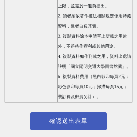
上限，並需於一週前提出。
2. 讀者須依著作權法相關規定使用特藏
資料，違者自負其責。
3. 複製資料除本申請單上所載之用途
外，不得移作營利或其他用途。
4. 複製資料如作刊載之用，資料出處請
註明「國立陽明交通大學圖書館藏」。
5. 複製資料費用（黑白影印每頁2元；
彩色影印每頁10元；掃描每頁15元；
裝訂費及郵資另計）。