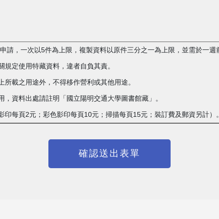
複製申請，一次以5件為上限，複製資料以原件三分之一為上限，並需於一週
相關規定使用特藏資料，違者自負其責。
單上所載之用途外，不得移作營利或其他用途。
載之用，資料出處請註明「國立陽明交通大學圖書館藏」。
白影印每頁2元；彩色影印每頁10元；掃描每頁15元；裝訂費及郵資另計）