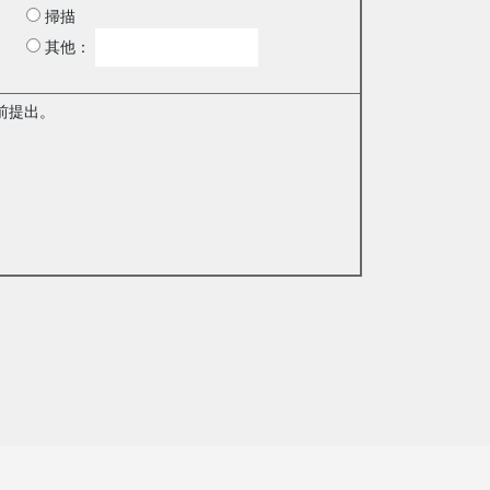
掃描
其他：
前提出。
。