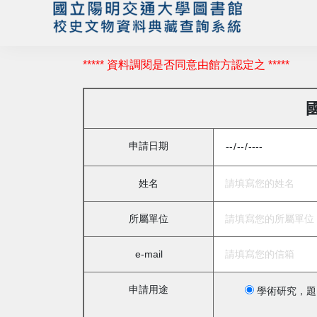
***** 資料調閱是否同意由館方認定之 *****
申請日期
姓名
所屬單位
e-mail
申請用途
學術研究，題