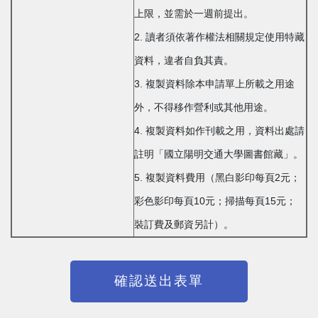
上限，並需於一週前提出。
2. 讀者須依著作權法相關規定使用特藏
資料，違者自負其責。
3. 複製資料除本申請單上所載之用途
外，不得移作營利或其他用途。
4. 複製資料如作刊載之用，資料出處請
註明「國立陽明交通大學圖書館藏」。
5. 複製資料費用（黑白影印每頁2元；
彩色影印每頁10元；掃描每頁15元；
裝訂費及郵資另計）。