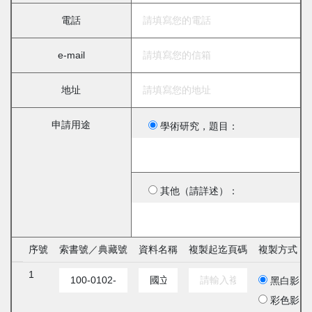
電話
e-mail
地址
申請用途
學術研究，題目：
其他（請詳述）：
序號
索書號／典藏號
資料名稱
複製起迄頁碼
複製方式
1
黑白影印
彩色影印