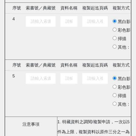
序號
索書號／典藏號
資料名稱
複製起迄頁碼
複製方式
4
黑白影印
彩色影印
掃描
其他：
序號
索書號／典藏號
資料名稱
複製起迄頁碼
複製方式
5
黑白影印
彩色影印
掃描
其他：
1. 特藏資料之調閱/複製申請，一次以5
注意事項
件為上限，複製資料以原件三分之一為