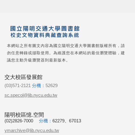
本網站之所有圖文內容為國立陽明交通大學圖書館版權所有，請
勿任意轉錄或擷取使用。為維護您在本網站的最佳瀏覽體驗，建
議您主動升級瀏覽器到最新版本。
交大校區發展館
(03)571-2121
分機：
52629
sc.specol@lib.nycu.edu.tw
陽明校區憶.空間
(02)2826-7000
分機：
62279、67013
ymarchive@lib.nycu.edu.tw