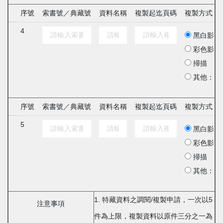
序號
索書號／典藏號
資料名稱
複製起迄頁碼
複製方式
4
黑白影印
彩色影印
掃描
其他：
序號
索書號／典藏號
資料名稱
複製起迄頁碼
複製方式
5
黑白影印
彩色影印
掃描
其他：
1. 特藏資料之調閱/複製申請，一次以5
注意事項
件為上限，複製資料以原件三分之一為