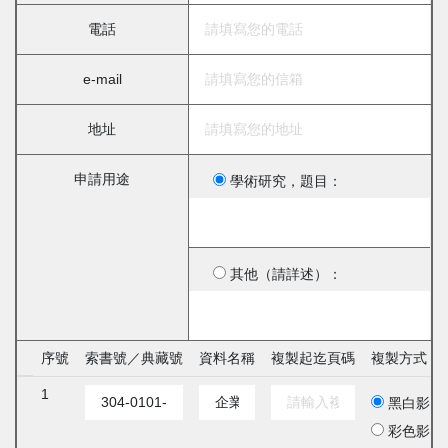
電話
e-mail
地址
申請用途
學術研究，題目：
其他（請詳述）：
序號
索書號／典藏號
資料名稱
複製起迄頁碼
複製方式
1
黑白影印
彩色影印