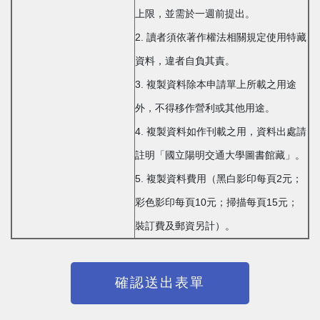
上限，並需於一週前提出。
2. 讀者須依著作權法相關規定使用特藏
資料，違者自負其責。
3. 複製資料除本申請單上所載之用途
外，不得移作營利或其他用途。
4. 複製資料如作刊載之用，資料出處請
註明「國立陽明交通大學圖書館藏」。
5. 複製資料費用（黑白影印每頁2元；
彩色影印每頁10元；掃描每頁15元；
裝訂費及郵資另計）。