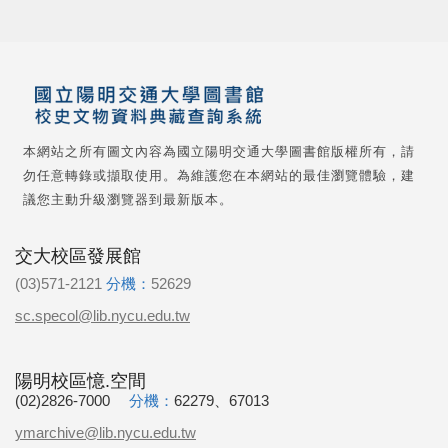
本網站之所有圖文內容為國立陽明交通大學圖書館版權所有，請
勿任意轉錄或擷取使用。為維護您在本網站的最佳瀏覽體驗，建
議您主動升級瀏覽器到最新版本。
交大校區發展館
(03)571-2121
分機：
52629
sc.specol@lib.nycu.edu.tw
陽明校區憶.空間
(02)2826-7000
分機：
62279、67013
ymarchive@lib.nycu.edu.tw