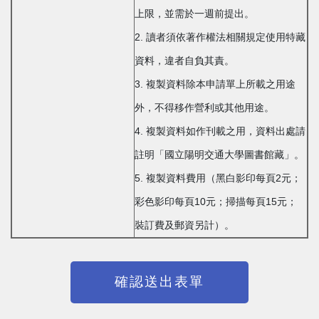
上限，並需於一週前提出。
2. 讀者須依著作權法相關規定使用特藏
資料，違者自負其責。
3. 複製資料除本申請單上所載之用途
外，不得移作營利或其他用途。
4. 複製資料如作刊載之用，資料出處請
註明「國立陽明交通大學圖書館藏」。
5. 複製資料費用（黑白影印每頁2元；
彩色影印每頁10元；掃描每頁15元；
裝訂費及郵資另計）。