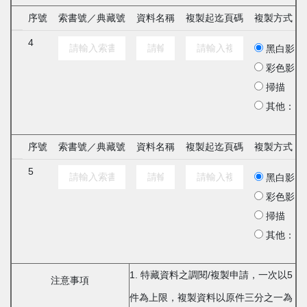
序號
索書號／典藏號
資料名稱
複製起迄頁碼
複製方式
4
黑白影印
彩色影印
掃描
其他：
序號
索書號／典藏號
資料名稱
複製起迄頁碼
複製方式
5
黑白影印
彩色影印
掃描
其他：
1. 特藏資料之調閱/複製申請，一次以5
注意事項
件為上限，複製資料以原件三分之一為