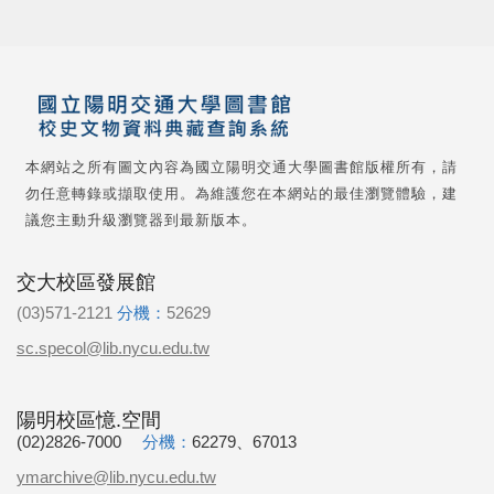
本網站之所有圖文內容為國立陽明交通大學圖書館版權所有，請
勿任意轉錄或擷取使用。為維護您在本網站的最佳瀏覽體驗，建
議您主動升級瀏覽器到最新版本。
交大校區發展館
(03)571-2121
分機：
52629
sc.specol@lib.nycu.edu.tw
陽明校區憶.空間
(02)2826-7000
分機：
62279、67013
ymarchive@lib.nycu.edu.tw