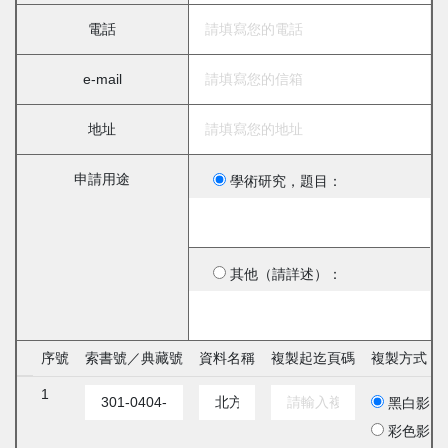
電話
e-mail
地址
申請用途
學術研究，題目：
其他（請詳述）：
序號
索書號／典藏號
資料名稱
複製起迄頁碼
複製方式
1
黑白影印
彩色影印