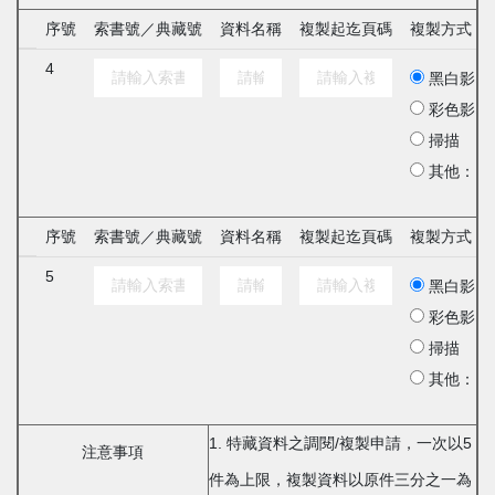
序號
索書號／典藏號
資料名稱
複製起迄頁碼
複製方式
4
黑白影印
彩色影印
掃描
其他：
序號
索書號／典藏號
資料名稱
複製起迄頁碼
複製方式
5
黑白影印
彩色影印
掃描
其他：
1. 特藏資料之調閱/複製申請，一次以5
注意事項
件為上限，複製資料以原件三分之一為