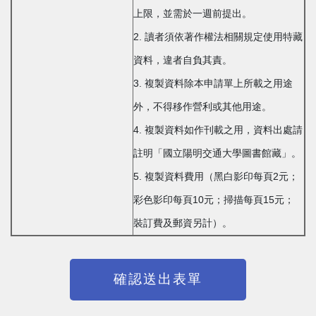
上限，並需於一週前提出。
2. 讀者須依著作權法相關規定使用特藏
資料，違者自負其責。
3. 複製資料除本申請單上所載之用途
外，不得移作營利或其他用途。
4. 複製資料如作刊載之用，資料出處請
註明「國立陽明交通大學圖書館藏」。
5. 複製資料費用（黑白影印每頁2元；
彩色影印每頁10元；掃描每頁15元；
裝訂費及郵資另計）。