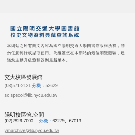
本網站之所有圖文內容為國立陽明交通大學圖書館版權所有，請
勿任意轉錄或擷取使用。為維護您在本網站的最佳瀏覽體驗，建
議您主動升級瀏覽器到最新版本。
交大校區發展館
(03)571-2121
分機：
52629
sc.specol@lib.nycu.edu.tw
陽明校區憶.空間
(02)2826-7000
分機：
62279、67013
ymarchive@lib.nycu.edu.tw