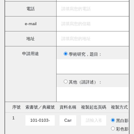
電話
e-mail
地址
申請用途
學術研究，題目：
其他（請詳述）：
序號
索書號／典藏號
資料名稱
複製起迄頁碼
複製方式
1
黑白影印
彩色影印