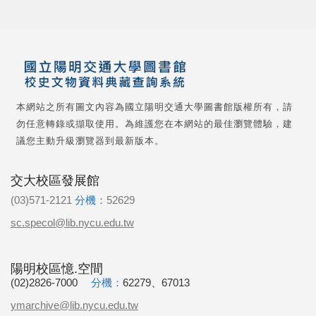
本網站之所有圖文內容為國立陽明交通大學圖書館版權所有，請
勿任意轉錄或擷取使用。為維護您在本網站的最佳瀏覽體驗，建
議您主動升級瀏覽器到最新版本。
交大校區發展館
(03)571-2121
分機：
52629
sc.specol@lib.nycu.edu.tw
陽明校區憶.空間
(02)2826-7000
分機：
62279、67013
ymarchive@lib.nycu.edu.tw