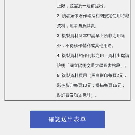
上限，並需於一週前提出。
2. 讀者須依著作權法相關規定使用特藏
資料，違者自負其責。
3. 複製資料除本申請單上所載之用途
外，不得移作營利或其他用途。
4. 複製資料如作刊載之用，資料出處請
註明「國立陽明交通大學圖書館藏」。
5. 複製資料費用（黑白影印每頁2元；
彩色影印每頁10元；掃描每頁15元；
裝訂費及郵資另計）。