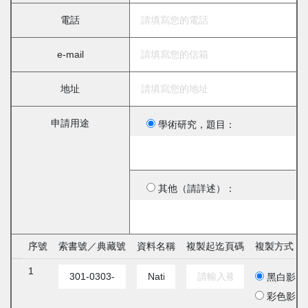
電話
e-mail
地址
申請用途
學術研究，題目：
其他（請詳述）：
序號
索書號／典藏號
資料名稱
複製起迄頁碼
複製方式
1
黑白影印
彩色影印