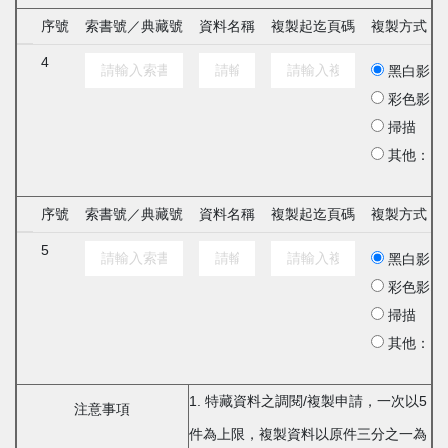
序號
索書號／典藏號
資料名稱
複製起迄頁碼
複製方式
4
黑白影印
彩色影印
掃描
其他：
序號
索書號／典藏號
資料名稱
複製起迄頁碼
複製方式
5
黑白影印
彩色影印
掃描
其他：
1. 特藏資料之調閱/複製申請，一次以5
注意事項
件為上限，複製資料以原件三分之一為