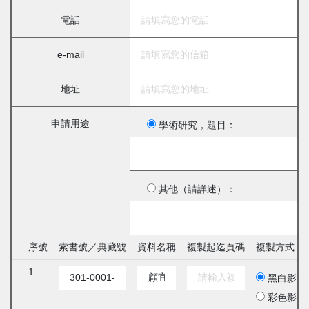
電話
e-mail
地址
申請用途
學術研究，題目：
其他（請詳述）：
序號
索書號／典藏號
資料名稱
複製起迄頁碼
複製方式
1
黑白影印
彩色影印