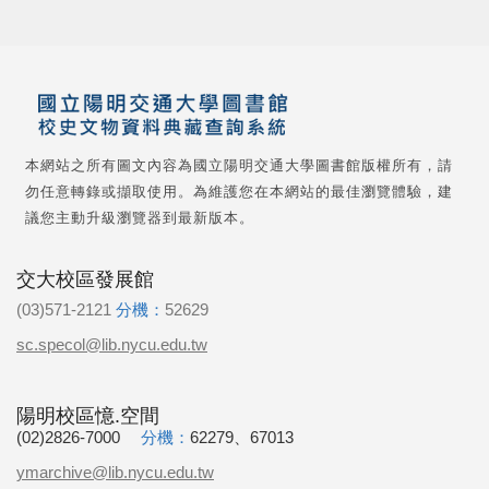
本網站之所有圖文內容為國立陽明交通大學圖書館版權所有，請
勿任意轉錄或擷取使用。為維護您在本網站的最佳瀏覽體驗，建
議您主動升級瀏覽器到最新版本。
交大校區發展館
(03)571-2121
分機：
52629
sc.specol@lib.nycu.edu.tw
陽明校區憶.空間
(02)2826-7000
分機：
62279、67013
ymarchive@lib.nycu.edu.tw