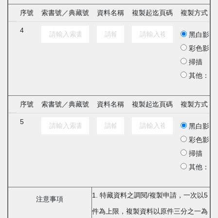
序號
索書號／典藏號
資料名稱
複製起迄頁碼
複製方式
4
黑白影印
彩色影印
掃描
其他：
序號
索書號／典藏號
資料名稱
複製起迄頁碼
複製方式
5
黑白影印
彩色影印
掃描
其他：
1. 特藏資料之調閱/複製申請，一次以5
注意事項
件為上限，複製資料以原件三分之一為