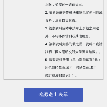
上限，並需於一週前提出。
2. 讀者須依著作權法相關規定使用特藏
資料，違者自負其責。
3. 複製資料除本申請單上所載之用途
外，不得移作營利或其他用途。
4. 複製資料如作刊載之用，資料出處請
註明「國立陽明交通大學圖書館藏」。
5. 複製資料費用（黑白影印每頁2元；
彩色影印每頁10元；掃描每頁15元；
裝訂費及郵資另計）。