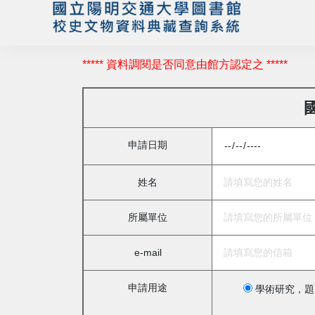
***** 資料調閱是否同意由館方認定之 *****
申請日期
姓名
所屬單位
e-mail
申請用途
學術研究，題