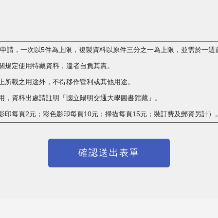
複製申請，一次以5件為上限，複製資料以原件三分之一為上限，並需於一週
相關規定使用特藏資料，違者自負其責。
單上所載之用途外，不得移作營利或其他用途。
載之用，資料出處請註明「國立陽明交通大學圖書館藏」。
白影印每頁2元；彩色影印每頁10元；掃描每頁15元；裝訂費及郵資另計）