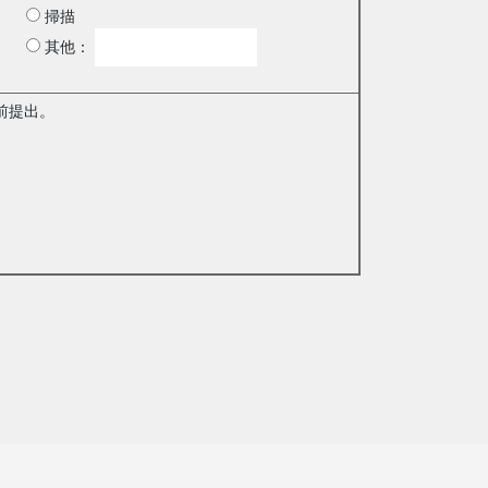
掃描
其他：
前提出。
。