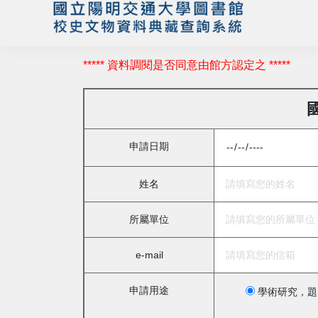
***** 資料調閱是否同意由館方認定之 *****
申請日期
姓名
所屬單位
e-mail
申請用途
學術研究，題