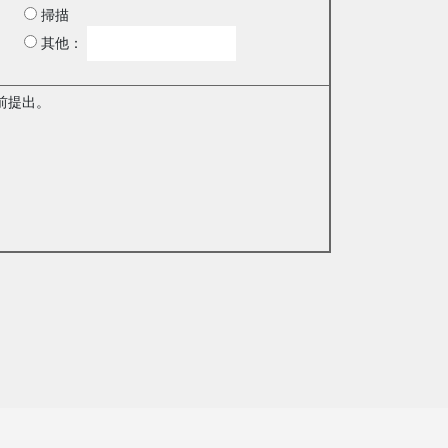
掃描
其他：
前提出。
。