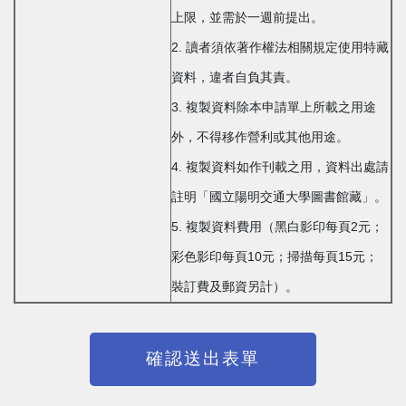
上限，並需於一週前提出。
2. 讀者須依著作權法相關規定使用特藏
資料，違者自負其責。
3. 複製資料除本申請單上所載之用途
外，不得移作營利或其他用途。
4. 複製資料如作刊載之用，資料出處請
註明「國立陽明交通大學圖書館藏」。
5. 複製資料費用（黑白影印每頁2元；
彩色影印每頁10元；掃描每頁15元；
裝訂費及郵資另計）。