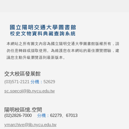
本網站之所有圖文內容為國立陽明交通大學圖書館版權所有，請
勿任意轉錄或擷取使用。為維護您在本網站的最佳瀏覽體驗，建
議您主動升級瀏覽器到最新版本。
交大校區發展館
(03)571-2121
分機：
52629
sc.specol@lib.nycu.edu.tw
陽明校區憶.空間
(02)2826-7000
分機：
62279、67013
ymarchive@lib.nycu.edu.tw