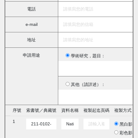
電話
e-mail
地址
申請用途
學術研究，題目：
其他（請詳述）：
序號
索書號／典藏號
資料名稱
複製起迄頁碼
複製方式
1
黑白影印
彩色影印