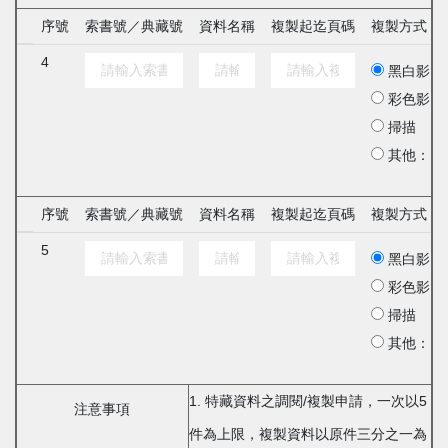
序號
索書號／典藏號
資料名稱
複製起迄頁碼
複製方式
4
黑白影印
彩色影印
掃描
其他：
序號
索書號／典藏號
資料名稱
複製起迄頁碼
複製方式
5
黑白影印
彩色影印
掃描
其他：
1. 特藏資料之調閱/複製申請，一次以5
注意事項
件為上限，複製資料以原件三分之一為