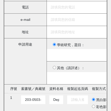
電話
e-mail
地址
申請用途
學術研究，題目：
其他（請詳述）：
序號
索書號／典藏號
資料名稱
複製起迄頁碼
複製方式
1
黑白影印
彩色影印