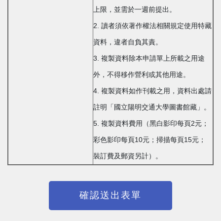
上限，並需於一週前提出。
2. 讀者須依著作權法相關規定使用特藏
資料，違者自負其責。
3. 複製資料除本申請單上所載之用途
外，不得移作營利或其他用途。
4. 複製資料如作刊載之用，資料出處請
註明「國立陽明交通大學圖書館藏」。
5. 複製資料費用（黑白影印每頁2元；
彩色影印每頁10元；掃描每頁15元；
裝訂費及郵資另計）。