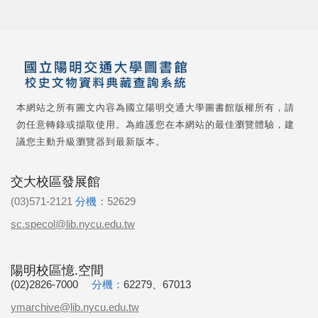
本網站之所有圖文內容為國立陽明交通大學圖書館版權所有，請
勿任意轉錄或擷取使用。為維護您在本網站的最佳瀏覽體驗，建
議您主動升級瀏覽器到最新版本。
交大校區發展館
(03)571-2121
分機：
52629
sc.specol@lib.nycu.edu.tw
陽明校區憶.空間
(02)2826-7000
分機：
62279、67013
ymarchive@lib.nycu.edu.tw