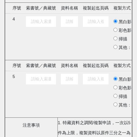
序號
索書號／典藏號
資料名稱
複製起迄頁碼
複製方式
4
黑白影印
彩色影印
掃描
其他：
序號
索書號／典藏號
資料名稱
複製起迄頁碼
複製方式
5
黑白影印
彩色影印
掃描
其他：
1. 特藏資料之調閱/複製申請，一次以5
注意事項
件為上限，複製資料以原件三分之一為