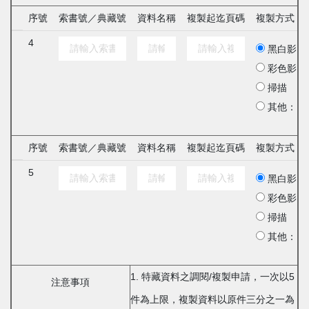
序號
索書號／典藏號
資料名稱
複製起迄頁碼
複製方式
4
黑白影印
彩色影印
掃描
其他：
序號
索書號／典藏號
資料名稱
複製起迄頁碼
複製方式
5
黑白影印
彩色影印
掃描
其他：
1. 特藏資料之調閱/複製申請，一次以5
注意事項
件為上限，複製資料以原件三分之一為