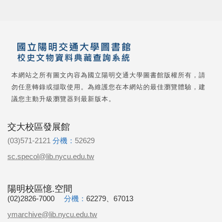
本網站之所有圖文內容為國立陽明交通大學圖書館版權所有，請
勿任意轉錄或擷取使用。為維護您在本網站的最佳瀏覽體驗，建
議您主動升級瀏覽器到最新版本。
交大校區發展館
(03)571-2121
分機：
52629
sc.specol@lib.nycu.edu.tw
陽明校區憶.空間
(02)2826-7000
分機：
62279、67013
ymarchive@lib.nycu.edu.tw