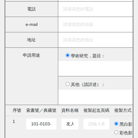
電話
e-mail
地址
申請用途
學術研究，題目：
其他（請詳述）：
序號
索書號／典藏號
資料名稱
複製起迄頁碼
複製方式
1
黑白影印
彩色影印