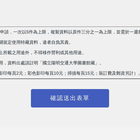
複製申請，一次以5件為上限，複製資料以原件三分之一為上限，並需於一週
相關規定使用特藏資料，違者自負其責。
單上所載之用途外，不得移作營利或其他用途。
載之用，資料出處請註明「國立陽明交通大學圖書館藏」。
白影印每頁2元；彩色影印每頁10元；掃描每頁15元；裝訂費及郵資另計）