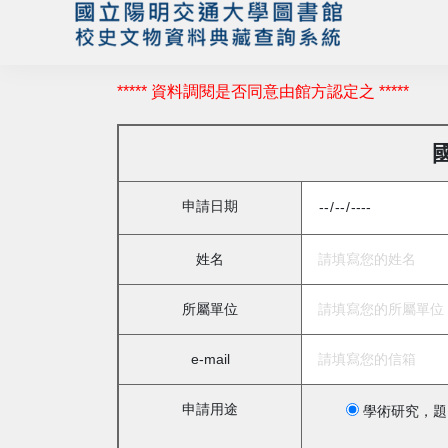
***** 資料調閱是否同意由館方認定之 *****
申請日期
姓名
所屬單位
e-mail
申請用途
學術研究，題