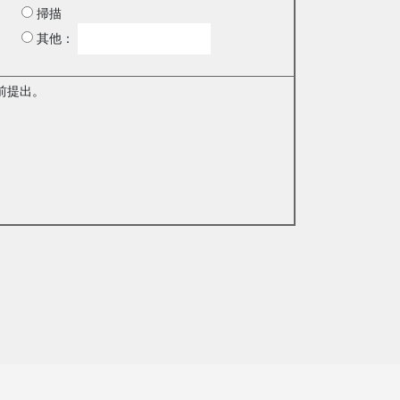
掃描
其他：
前提出。
。