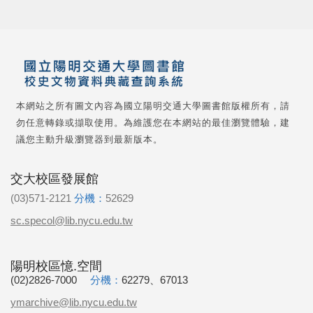
本網站之所有圖文內容為國立陽明交通大學圖書館版權所有，請
勿任意轉錄或擷取使用。為維護您在本網站的最佳瀏覽體驗，建
議您主動升級瀏覽器到最新版本。
交大校區發展館
(03)571-2121
分機：
52629
sc.specol@lib.nycu.edu.tw
陽明校區憶.空間
(02)2826-7000
分機：
62279、67013
ymarchive@lib.nycu.edu.tw