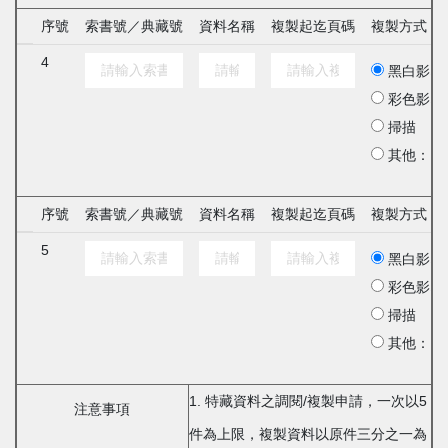
序號
索書號／典藏號
資料名稱
複製起迄頁碼
複製方式
4
黑白影印
彩色影印
掃描
其他：
序號
索書號／典藏號
資料名稱
複製起迄頁碼
複製方式
5
黑白影印
彩色影印
掃描
其他：
1. 特藏資料之調閱/複製申請，一次以5
注意事項
件為上限，複製資料以原件三分之一為