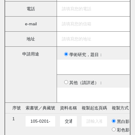
電話
e-mail
地址
申請用途
學術研究，題目：
其他（請詳述）：
序號
索書號／典藏號
資料名稱
複製起迄頁碼
複製方式
1
黑白影印
彩色影印