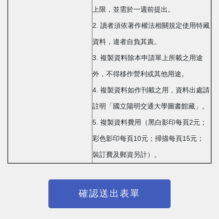
上限，並需於一週前提出。
2. 讀者須依著作權法相關規定使用特藏
資料，違者自負其責。
3. 複製資料除本申請單上所載之用途
外，不得移作營利或其他用途。
4. 複製資料如作刊載之用，資料出處請
註明「國立陽明交通大學圖書館藏」。
5. 複製資料費用（黑白影印每頁2元；
彩色影印每頁10元；掃描每頁15元；
裝訂費及郵資另計）。