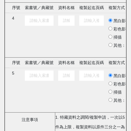
序號
索書號／典藏號
資料名稱
複製起迄頁碼
複製方式
4
黑白影印
彩色影印
掃描
其他：
序號
索書號／典藏號
資料名稱
複製起迄頁碼
複製方式
5
黑白影印
彩色影印
掃描
其他：
1. 特藏資料之調閱/複製申請，一次以5
注意事項
件為上限，複製資料以原件三分之一為