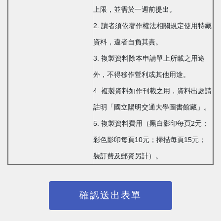
上限，並需於一週前提出。
2. 讀者須依著作權法相關規定使用特藏
資料，違者自負其責。
3. 複製資料除本申請單上所載之用途
外，不得移作營利或其他用途。
4. 複製資料如作刊載之用，資料出處請
註明「國立陽明交通大學圖書館藏」。
5. 複製資料費用（黑白影印每頁2元；
彩色影印每頁10元；掃描每頁15元；
裝訂費及郵資另計）。