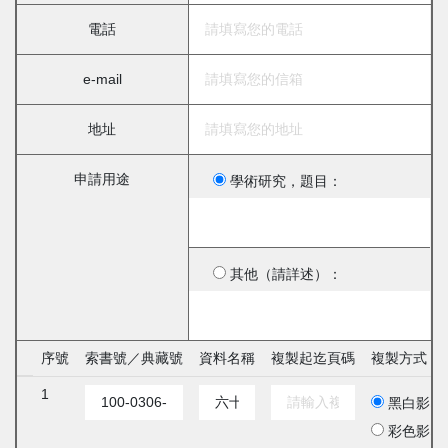
電話
e-mail
地址
申請用途
學術研究，題目：
其他（請詳述）：
序號
索書號／典藏號
資料名稱
複製起迄頁碼
複製方式
1
黑白影印
彩色影印