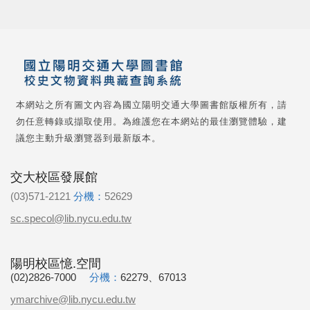
本網站之所有圖文內容為國立陽明交通大學圖書館版權所有，請
勿任意轉錄或擷取使用。為維護您在本網站的最佳瀏覽體驗，建
議您主動升級瀏覽器到最新版本。
交大校區發展館
(03)571-2121
分機：
52629
sc.specol@lib.nycu.edu.tw
陽明校區憶.空間
(02)2826-7000
分機：
62279、67013
ymarchive@lib.nycu.edu.tw