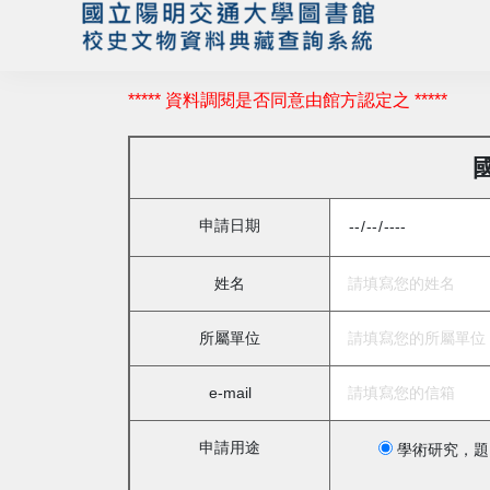
***** 資料調閱是否同意由館方認定之 *****
申請日期
姓名
所屬單位
e-mail
申請用途
學術研究，題