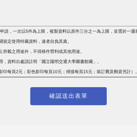
複製申請，一次以5件為上限，複製資料以原件三分之一為上限，並需於一週
相關規定使用特藏資料，違者自負其責。
單上所載之用途外，不得移作營利或其他用途。
載之用，資料出處請註明「國立陽明交通大學圖書館藏」。
白影印每頁2元；彩色影印每頁10元；掃描每頁15元；裝訂費及郵資另計）