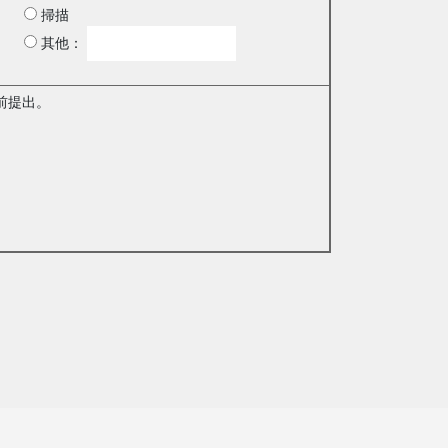
掃描
其他：
前提出。
。