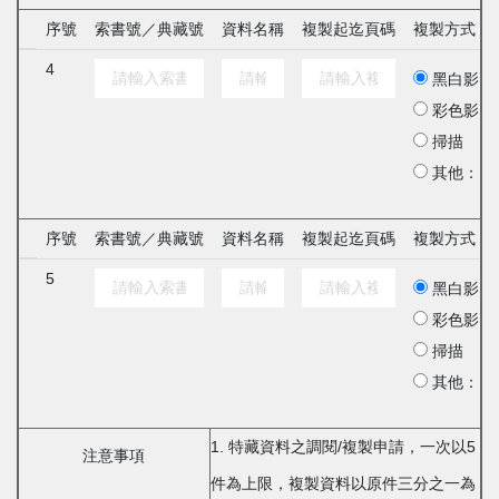
序號
索書號／典藏號
資料名稱
複製起迄頁碼
複製方式
4
黑白影印
彩色影印
掃描
其他：
序號
索書號／典藏號
資料名稱
複製起迄頁碼
複製方式
5
黑白影印
彩色影印
掃描
其他：
1. 特藏資料之調閱/複製申請，一次以5
注意事項
件為上限，複製資料以原件三分之一為