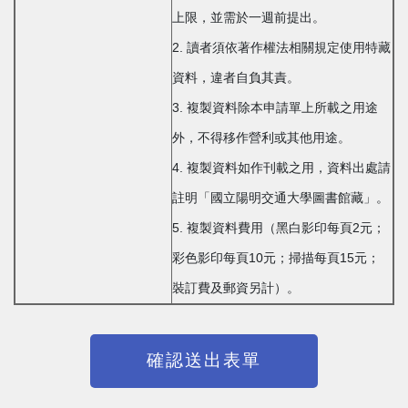
上限，並需於一週前提出。
2. 讀者須依著作權法相關規定使用特藏
資料，違者自負其責。
3. 複製資料除本申請單上所載之用途
外，不得移作營利或其他用途。
4. 複製資料如作刊載之用，資料出處請
註明「國立陽明交通大學圖書館藏」。
5. 複製資料費用（黑白影印每頁2元；
彩色影印每頁10元；掃描每頁15元；
裝訂費及郵資另計）。