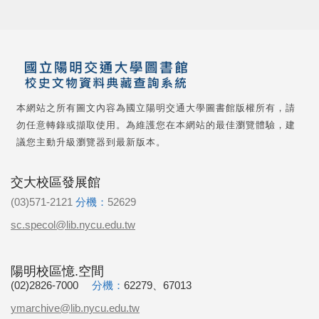
本網站之所有圖文內容為國立陽明交通大學圖書館版權所有，請
勿任意轉錄或擷取使用。為維護您在本網站的最佳瀏覽體驗，建
議您主動升級瀏覽器到最新版本。
交大校區發展館
(03)571-2121
分機：
52629
sc.specol@lib.nycu.edu.tw
陽明校區憶.空間
(02)2826-7000
分機：
62279、67013
ymarchive@lib.nycu.edu.tw