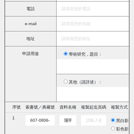
電話
e-mail
地址
申請用途
學術研究，題目：
其他（請詳述）：
序號
索書號／典藏號
資料名稱
複製起迄頁碼
複製方式
1
黑白影印
彩色影印