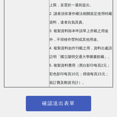
上限，並需於一週前提出。
2. 讀者須依著作權法相關規定使用特藏
資料，違者自負其責。
3. 複製資料除本申請單上所載之用途
外，不得移作營利或其他用途。
4. 複製資料如作刊載之用，資料出處請
註明「國立陽明交通大學圖書館藏」。
5. 複製資料費用（黑白影印每頁2元；
彩色影印每頁10元；掃描每頁15元；
裝訂費及郵資另計）。