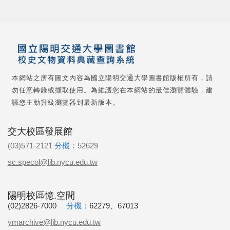
本網站之所有圖文內容為國立陽明交通大學圖書館版權所有，請
勿任意轉錄或擷取使用。為維護您在本網站的最佳瀏覽體驗，建
議您主動升級瀏覽器到最新版本。
交大校區發展館
(03)571-2121
分機：
52629
sc.specol@lib.nycu.edu.tw
陽明校區憶.空間
(02)2826-7000
分機：
62279、67013
ymarchive@lib.nycu.edu.tw