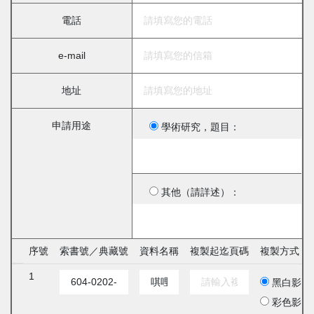
電話
e-mail
地址
申請用途
學術研究，題目：
其他（請詳述）：
序號
索書號／典藏號
資料名稱
複製起迄頁碼
複製方式
1
黑白影印
彩色影印