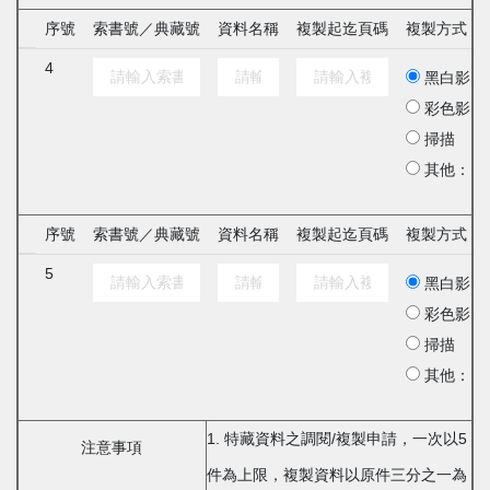
序號
索書號／典藏號
資料名稱
複製起迄頁碼
複製方式
4
黑白影印
彩色影印
掃描
其他：
序號
索書號／典藏號
資料名稱
複製起迄頁碼
複製方式
5
黑白影印
彩色影印
掃描
其他：
1. 特藏資料之調閱/複製申請，一次以5
注意事項
件為上限，複製資料以原件三分之一為