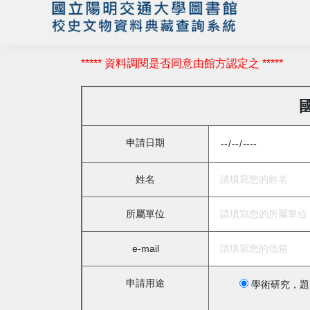
***** 資料調閱是否同意由館方認定之 *****
申請日期
姓名
所屬單位
e-mail
申請用途
學術研究，題