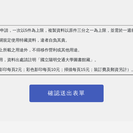
複製申請，一次以5件為上限，複製資料以原件三分之一為上限，並需於一週
相關規定使用特藏資料，違者自負其責。
單上所載之用途外，不得移作營利或其他用途。
載之用，資料出處請註明「國立陽明交通大學圖書館藏」。
白影印每頁2元；彩色影印每頁10元；掃描每頁15元；裝訂費及郵資另計）