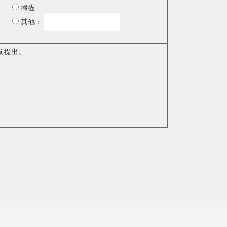
掃描
其他：
前提出。
。