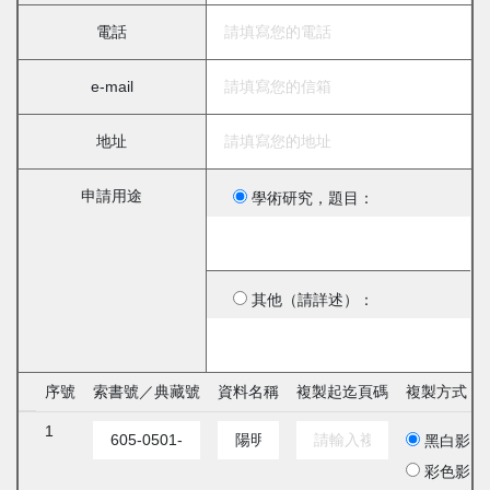
電話
e-mail
地址
申請用途
學術研究，題目：
其他（請詳述）：
序號
索書號／典藏號
資料名稱
複製起迄頁碼
複製方式
1
黑白影印
彩色影印