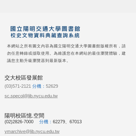
本網站之所有圖文內容為國立陽明交通大學圖書館版權所有，請
勿任意轉錄或擷取使用。為維護您在本網站的最佳瀏覽體驗，建
議您主動升級瀏覽器到最新版本。
交大校區發展館
(03)571-2121
分機：
52629
sc.specol@lib.nycu.edu.tw
陽明校區憶.空間
(02)2826-7000
分機：
62279、67013
ymarchive@lib.nycu.edu.tw