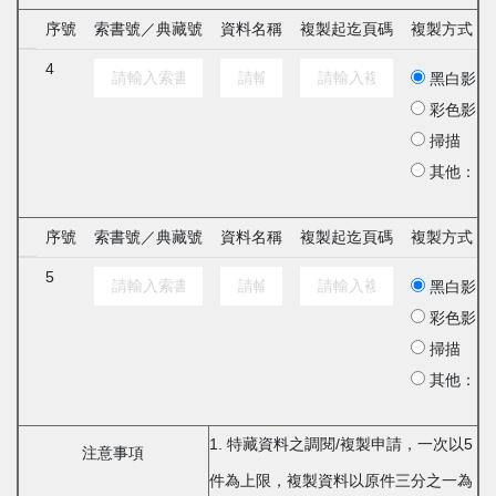
序號
索書號／典藏號
資料名稱
複製起迄頁碼
複製方式
4
黑白影印
彩色影印
掃描
其他：
序號
索書號／典藏號
資料名稱
複製起迄頁碼
複製方式
5
黑白影印
彩色影印
掃描
其他：
1. 特藏資料之調閱/複製申請，一次以5
注意事項
件為上限，複製資料以原件三分之一為