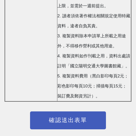
上限，並需於一週前提出。
2. 讀者須依著作權法相關規定使用特藏
資料，違者自負其責。
3. 複製資料除本申請單上所載之用途
外，不得移作營利或其他用途。
4. 複製資料如作刊載之用，資料出處請
註明「國立陽明交通大學圖書館藏」。
5. 複製資料費用（黑白影印每頁2元；
彩色影印每頁10元；掃描每頁15元；
裝訂費及郵資另計）。