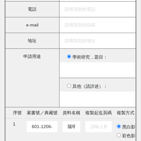
電話
e-mail
地址
申請用途
學術研究，題目：
其他（請詳述）：
序號
索書號／典藏號
資料名稱
複製起迄頁碼
複製方式
1
黑白影印
彩色影印