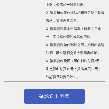
上限，並需於一週前提出。
2. 讀者須依著作權法相關規定使用特藏
資料，違者自負其責。
3. 複製資料除本申請單上所載之用途
外，不得移作營利或其他用途。
4. 複製資料如作刊載之用，資料出處請
註明「國立陽明交通大學圖書館藏」。
5. 複製資料費用（黑白影印每頁2元；
彩色影印每頁10元；掃描每頁15元；
裝訂費及郵資另計）。