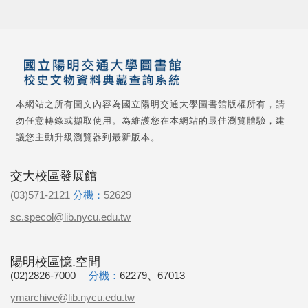
本網站之所有圖文內容為國立陽明交通大學圖書館版權所有，請
勿任意轉錄或擷取使用。為維護您在本網站的最佳瀏覽體驗，建
議您主動升級瀏覽器到最新版本。
交大校區發展館
(03)571-2121
分機：
52629
sc.specol@lib.nycu.edu.tw
陽明校區憶.空間
(02)2826-7000
分機：
62279、67013
ymarchive@lib.nycu.edu.tw