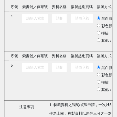
序號
索書號／典藏號
資料名稱
複製起迄頁碼
複製方式
4
黑白影印
彩色影印
掃描
其他：
序號
索書號／典藏號
資料名稱
複製起迄頁碼
複製方式
5
黑白影印
彩色影印
掃描
其他：
1. 特藏資料之調閱/複製申請，一次以5
注意事項
件為上限，複製資料以原件三分之一為