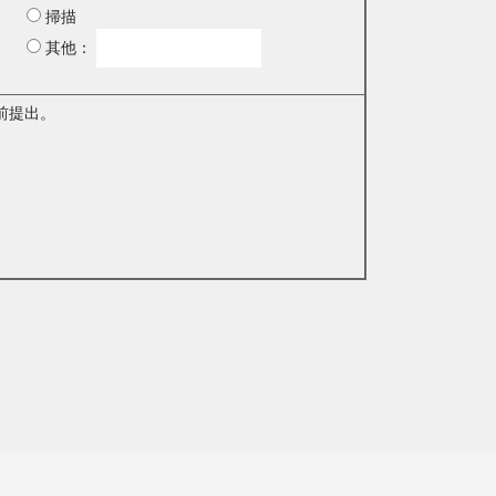
掃描
其他：
前提出。
。