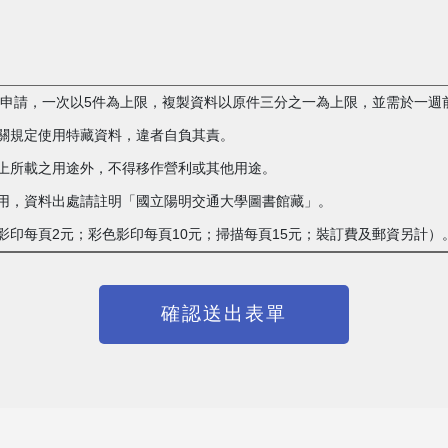
複製申請，一次以5件為上限，複製資料以原件三分之一為上限，並需於一週
相關規定使用特藏資料，違者自負其責。
單上所載之用途外，不得移作營利或其他用途。
載之用，資料出處請註明「國立陽明交通大學圖書館藏」。
白影印每頁2元；彩色影印每頁10元；掃描每頁15元；裝訂費及郵資另計）