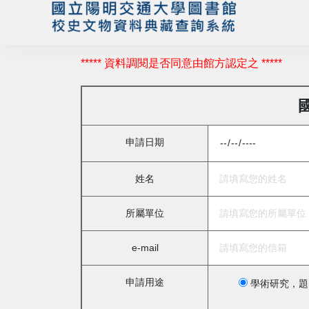
***** 資料調閱是否同意由館方認定之 *****
申請日期
姓名
所屬單位
e-mail
申請用途
學術研究，題