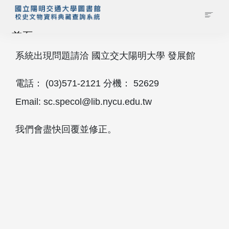
首頁
系統出現問題請洽 國立交大陽明大學 發展館
藏品查詢
電話： (03)571‐2121 分機： 52629
校史館簡介
Email: sc.specol@lib.nycu.edu.tw
藏品清單全覽
我們會盡快回覆並修正。
資料調閱申請
管理者登入