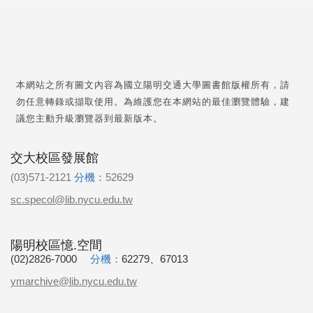
本網站之所有圖文內容為國立陽明交通大學圖書館版權所有，請
勿任意轉錄或擷取使用。為維護您在本網站的最佳瀏覽體驗，建
議您主動升級瀏覽器到最新版本。
交大校區發展館
(03)571-2121
分機：
52629
sc.specol@lib.nycu.edu.tw
陽明校區憶.空間
(02)2826-7000
分機：
62279、67013
ymarchive@lib.nycu.edu.tw