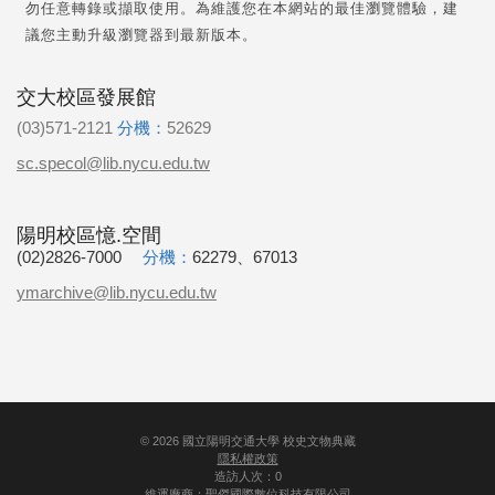
勿任意轉錄或擷取使用。為維護您在本網站的最佳瀏覽體驗，建
議您主動升級瀏覽器到最新版本。
交大校區發展館
(03)571-2121
分機：
52629
sc.specol@lib.nycu.edu.tw
陽明校區憶.空間
(02)2826-7000
分機：
62279、67013
ymarchive@lib.nycu.edu.tw
©
2026
國立陽明交通大學 校史文物典藏
隱私權政策
造訪人次：0
維運廠商：
聖傑國際數位科技有限公司