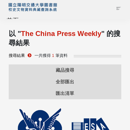
首頁
以 "
The China Press Weekly
" 的搜
藏品查詢
尋結果
校史館簡介
搜尋結果
一共獲得
1
筆資料
藏品清單全覽
藏品搜尋
全部匯出
資料調閱申請
匯出清單
管理者登入