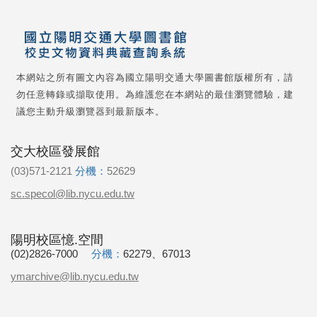
本網站之所有圖文內容為國立陽明交通大學圖書館版權所有，請
勿任意轉錄或擷取使用。為維護您在本網站的最佳瀏覽體驗，建
議您主動升級瀏覽器到最新版本。
交大校區發展館
(03)571-2121
分機：
52629
sc.specol@lib.nycu.edu.tw
陽明校區憶.空間
(02)2826-7000
分機：
62279、67013
ymarchive@lib.nycu.edu.tw