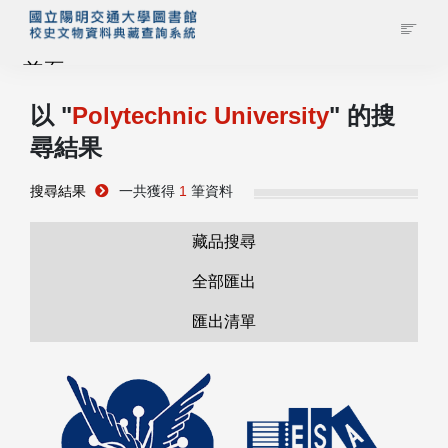
首頁
以 "
Polytechnic University
" 的搜
藏品查詢
尋結果
校史館簡介
搜尋結果
一共獲得
1
筆資料
藏品清單全覽
藏品搜尋
全部匯出
資料調閱申請
匯出清單
管理者登入