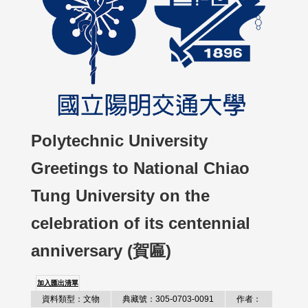
Polytechnic University
Greetings to National Chiao
Tung University on the
celebration of its centennial
anniversary (賀匾)
加入匯出清單
資料類型：文物
典藏號：305-0703-0091
作者：