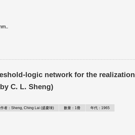
ymm..
hold-logic network for the realization
(by C. L. Sheng)
作者：Sheng, Ching Lai (盛慶琜)
數量：1冊
年代：1965