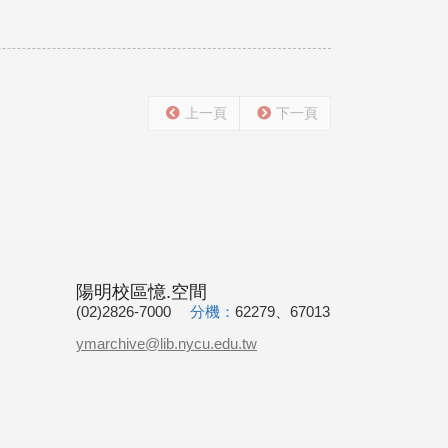
上一頁
下一頁
陽明校區憶.空間
(02)2826-7000
分機：
62279、67013
ymarchive@lib.nycu.edu.tw