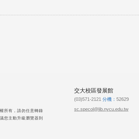
交大校區發展館
(03)571-2121
分機：
52629
sc.specol@lib.nycu.edu.tw
權所有，請勿任意轉錄
議您主動升級瀏覽器到