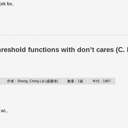
k for..
hreshold functions with don’t cares (C. 
作者：Sheng, Ching Lai (盛慶琜)
數量：1篇
年代：1967
 wi..