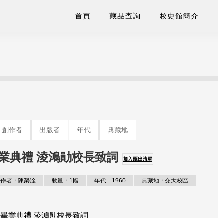
首頁
藏品查詢
校史館簡介
創作者
出版者
年代
典藏地
業典禮 淩鴻勛校長致詞
加入匯出清單
作者：陳榮淦
數量：1幅
年代：1960
典藏地：交大校區
屆畢業典禮 淩鴻勛校長致詞