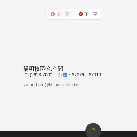
上一頁
下一頁
陽明校區憶.空間
(02)2826-7000
分機：
62279、67013
ymarchive@lib.nycu.edu.tw