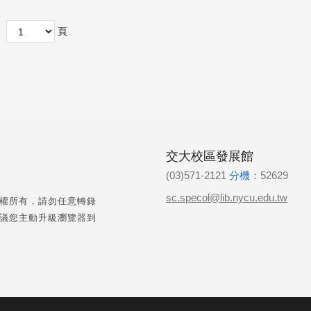
頁
交大校區發展館
(03)571-2121
分機：
52629
sc.specol@lib.nycu.edu.tw
權所有，請勿任意轉錄
議您主動升級瀏覽器到