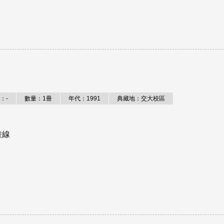
：-
數量：1冊
年代：1991
典藏地：交大校區
畫線