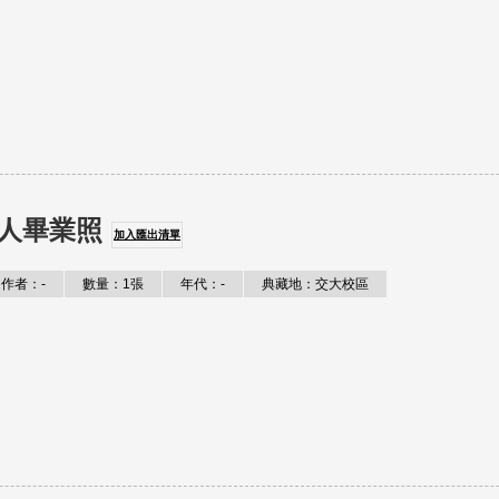
人畢業照
加入匯出清單
作者：-
數量：1張
年代：-
典藏地：交大校區