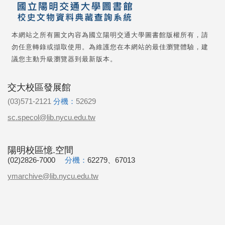
本網站之所有圖文內容為國立陽明交通大學圖書館版權所有，請
勿任意轉錄或擷取使用。為維護您在本網站的最佳瀏覽體驗，建
議您主動升級瀏覽器到最新版本。
交大校區發展館
(03)571-2121
分機：
52629
sc.specol@lib.nycu.edu.tw
陽明校區憶.空間
(02)2826-7000
分機：
62279、67013
ymarchive@lib.nycu.edu.tw