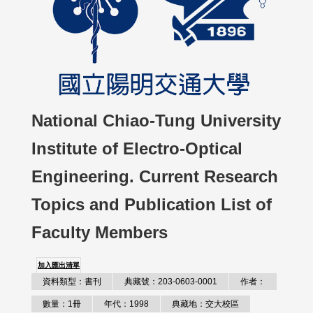
National Chiao-Tung University
Institute of Electro-Optical
Engineering. Current Research
Topics and Publication List of
Faculty Members
加入匯出清單
資料類型：書刊
典藏號：203-0603-0001
作者：
數量：1冊
年代：1998
典藏地：交大校區