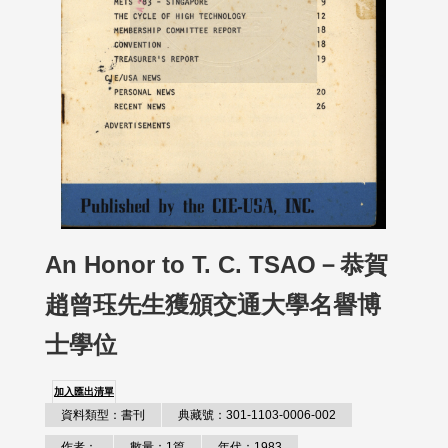
An Honor to T. C. TSAO－恭賀
趙曾珏先生獲頒交通大學名譽博
士學位
加入匯出清單
資料類型：書刊
典藏號：301-1103-0006-002
作者：
數量：1篇
年代：1983