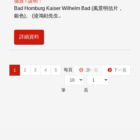
描述 / 說明：
Bad Homburg Kaiser Wilhelm Bad (風景明信片，
銀色)。 (淩鴻勛先生..
詳細資料
每頁
第
1
2
3
4
5
上一頁
下一頁
筆
頁