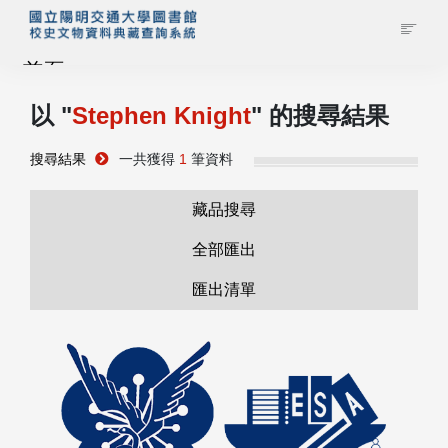
首頁
以 "
Stephen Knight
" 的搜尋結果
藏品查詢
搜尋結果
一共獲得
1
筆資料
校史館簡介
藏品搜尋
藏品清單全覽
全部匯出
匯出清單
資料調閱申請
管理者登入