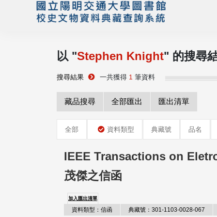
以 "
Stephen Knight
" 的搜尋
搜尋結果
一共獲得
1
筆資料
藏品搜尋
全部匯出
匯出清單
全部
資料類型
典藏號
品名
IEEE Transactions on Elet
茂傑之信函
加入匯出清單
資料類型：信函
典藏號：301-1103-0028-067